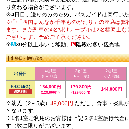
り変わる場合がございます。
※4日目は送りのみのため、バスガイドは同行い
※①「四国まんなか千年ものがたり」の座席は弊
ます。また列車の4名掛けテーブルは2名様同士な
ございます。予めご了承ください。
※
30分以上歩いて移動、
階段の多い観光地
出発日・旅行代金
4名1室
3名1室
2名1室
出発日
（6～11歳）
（6～11歳）
（小人同額）
9月25日(金)
134,800円
139,800円
144,800円
週末利用
(129,800円)
(129,800円)
※幼児（2～5歳）
49,000円
ただし、食事・寝具が
となります。
※1名1室ご利用のお客様は上記２名1室旅行代金
す（数に限りがございます）