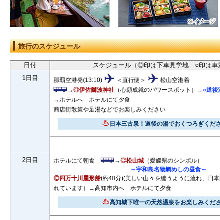
旅行のスケジュール
日付
スケジュール（◎印は下車見学地 ○印は車
1日目
那覇空港発(13:10)
＜直行便＞
松山空港着
→
◎伊佐爾波神社
（心願成就のパワースポット）→
○道後
→ホテルへ ホテルにて夕食
商店街散策や足湯などでお楽しみください
日本三古泉！道後の湯でおくつろぎくだ
2日目
ホテルにて朝食
→
◎松山城
（愛媛県のシンボル）
～宇和島名物鯛めしの昼食～
◎四万十川屋形船
(約40分)(美しい山々を縫うように流れ、日
れています）→高知市内へ ホテルにて夕食
高知城下唯一の天然温泉をお楽しみくだ