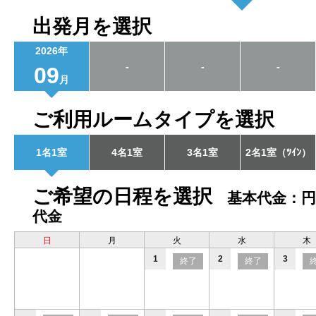
出発月を選択
2026年
-
-
-
09
月
ご利用ルームタイプを選択
1名1室
4名1室
3名1室
2名1室（ﾂｲﾝ）
ご希望の日程を選択
基本代金：円
代金
日
月
火
水
木
1
2
3
終了
終了