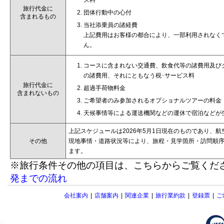
ス料
旅行代金に
団体行動中の心付
含まれるもの
当社添乗員の諸経費
上記費用はお客様の都合により、一部利用されなく
ん。
コースに含まれない交通費、飲食代等の諸費用及び
の諸費用、それにともなう税･サービス料
旅行代金に
超過手荷物料金
含まれないもの
ご希望者のみ参加されるオプショナルツアーの料金
天候事情等による運送機関などの運休で宿泊などが
上記スケジュールは2026年5月1日現在のものであり、
その他
現地事情・道路状況等により、旅程・見学箇所・訪問順
ます。
※旅行条件その他の項目は、こちらからご覧くだ
発までの流れ
会社案内
|
店舗案内
|
関連企業
|
旅行業約款
|
登録票
|
ご