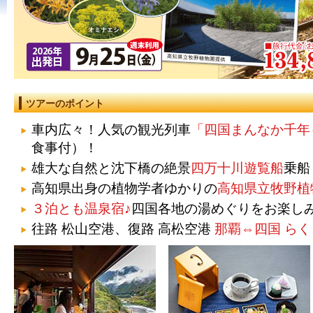
ツアーのポイント
車内広々！人気の観光列車
「四国まんなか千年
食事付）！
雄大な自然と沈下橋の絶景
四万十川遊覧船
乗船
高知県出身の植物学者ゆかりの
高知県立牧野植
３泊とも温泉宿♪
四国各地の湯めぐりをお楽し
往路 松山空港、復路 高松空港
那覇⇔四国 ら