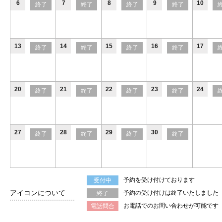
6
7
8
9
10
終了
終了
終了
終了
13
14
15
16
17
終了
終了
終了
終了
20
21
22
23
24
終了
終了
終了
終了
27
28
29
30
終了
終了
終了
終了
予約を受け付けております
受付中
アイコンについて
予約の受け付けは終了いたしました
終了
お電話でのお問い合わせが可能です
電話問合