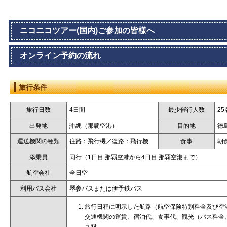
ニコニコツアー(国内)ご参加の皆様へ
オンライン予約の流れ
旅行条件
旅行日数
4日間
最少催行人数
25
出発地
沖縄（那覇空港）
目的地
徳
運送機関の種類
往路：飛行機／復路：飛行機
食事
朝
添乗員
同行（1日目 那覇空港から4日目 那覇空港まで）
航空会社
全日空
利用バス会社
琴参バスまたは伊予鉄バス
旅行日程に明示した航路（航空保険特別料金及び空
交通機関の運賃、宿泊代、食事代、観光（バス料金