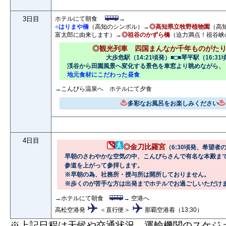
3日目
ホテルにて朝食
→
○はりまや橋
（高知のシンボル）→
◎高知県立牧野植物園
（高
富太郎に由来します）→
◎祖谷のかずら橋
（迫力満点！祖谷峡
◎観光列車 四国まんなか千年ものがたり
大歩危駅（14:21頃発）■□■琴平駅（16:31
渓谷から田園風景へ変化する景色を車窓より眺めながら、
地元食材にこだわった昼食
→こんぴら温泉へ ホテルにて夕食
多彩なお風呂をお楽しみください
4日目
◎金刀比羅宮
（6:30頃発、希望者
早朝のさわやかな空気の中、こんぴらさんで有名な本殿まで
参道を上がって参拝します。
※早朝の為、社務所・授与所は開所しておりません。
※歩くのが苦手な方は出発までホテルでお過ごしいただけ
→ホテルにて朝食
→ 空港へ
高松空港発
＜直行便＞
那覇空港着（13:30）
※上記日程は天候や交通状況、運輸機関のスケジ